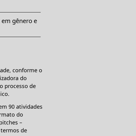
o em gênero e
idade, conforme o
lizadora do
 o processo de
lico.
 em 90 atividades
ormato do
pitches –
m termos de