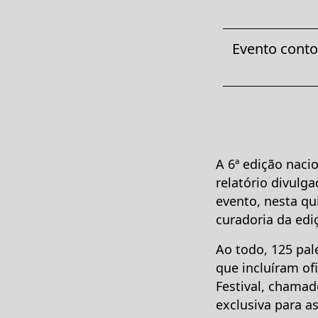
Evento conto
A 6⁠ª edição naci
relatório divulg
evento, nesta qu
curadoria da edi
Ao todo, 125 pal
que incluíram of
Festival, chamad
exclusiva para a