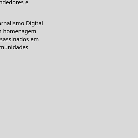
endedores e
rnalismo Digital
 em homenagem
assassinados em
omunidades