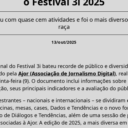
o Festival 3i 2025
u com quase cem atividades e foi o mais divers
raça
13/out/2025
onal do Festival 3i bateu recorde de público e divers
ado pela
Ajor (Associação de Jornalismo Digital)
, rea
inta-feira (9). O documento inclui informações sobre
ção, seus principais indicadores e a avaliação do púb
estrantes – nacionais e internacionais – se dividiram
icinas, mesas, cases, Dados e Tendências e o novo f
o de Diálogos e Tendências, além de uma sessão de 
ssociadas à Ajor. A edição de 2025, a mais diversa e