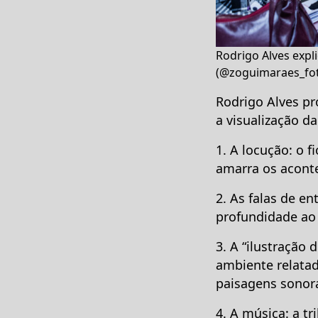
Rodrigo Alves expl
(@zoguimaraes_fot
Rodrigo Alves pr
a visualização d
1. A locução: o f
amarra os acont
2. As falas de e
profundidade ao 
3. A “ilustração 
ambiente relatado
paisagens sonora
4. A música: a t