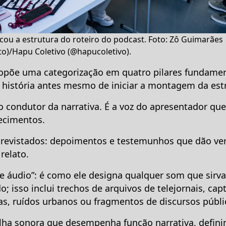
icou a estrutura do roteiro do podcast. Foto: Zô Guimarães
o)/Hapu Coletivo (@hapucoletivo).
opõe uma categorização em quatro pilares fundament
a história antes mesmo de iniciar a montagem da estr
io condutor da narrativa. É a voz do apresentador que
ecimentos.
ntrevistados: depoimentos e testemunhos que dão ve
relato.
de áudio”: é como ele designa qualquer som que sirva 
; isso inclui trechos de arquivos de telejornais, cap
s, ruídos urbanos ou fragmentos de discursos públi
rilha sonora que desempenha função narrativa, defini