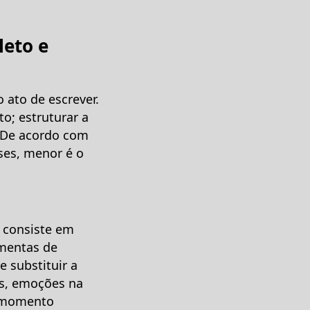
leto e
ato de escrever.
to; estruturar a
l. De acordo com
ses, menor é o
o consiste em
amentas de
e substituir a
es, emoções na
m momento