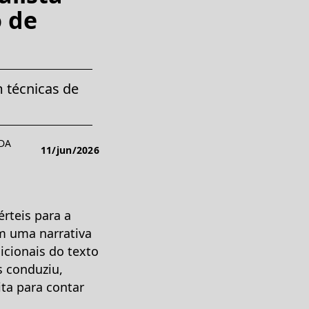
o de
m técnicas de
 DA
11/jun/2026
rteis para a
m uma narrativa
icionais do texto
s conduziu,
ita para contar