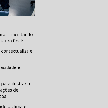
ais, facilitando
utura final:
 contextualiza e
racidade e
para ilustrar o
tações de
cos.
ndo o clima e