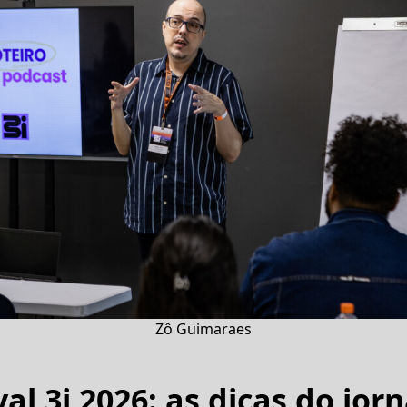
Zô Guimaraes
val 3i 2026: as dicas do jorn