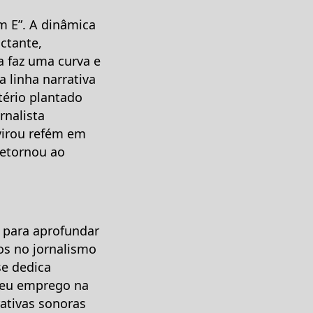
m E”. A dinâmica
ctante,
va faz uma curva e
 linha narrativa
tério plantado
rnalista
 virou refém em
retornou ao
s para aprofundar
s no jornalismo
se dedica
 seu emprego na
ativas sonoras