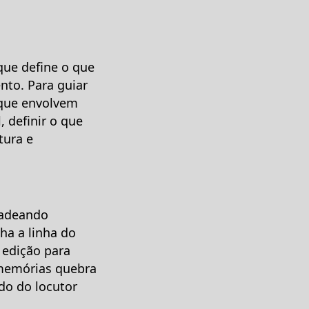
que define o que
nto. Para guiar
 que envolvem
, definir o que
tura e
ncadeando
ha a linha do
 edição para
 memórias quebra
do do locutor