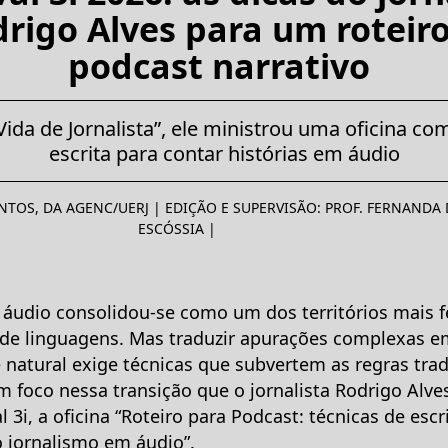
rigo Alves para um roteir
podcast narrativo
Vida de Jornalista”, ele ministrou uma oficina co
escrita para contar histórias em áudio
NTOS, DA AGENC/UERJ | EDIÇÃO E SUPERVISÃO: PROF. FERNANDA
ESCÓSSIA |
áudio consolidou-se como um dos territórios mais fé
de linguagens. Mas traduzir apurações complexas e
e natural exige técnicas que subvertem as regras trad
m foco nessa transição que o jornalista Rodrigo Alve
l 3i, a oficina “Roteiro para Podcast: técnicas de escr
o jornalismo em áudio”.