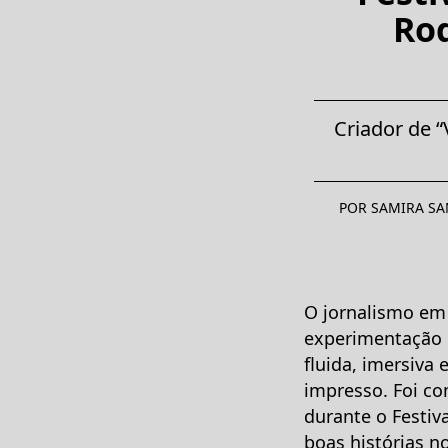
Rod
Criador de “
POR SAMIRA SA
O jornalismo em 
experimentação 
fluida, imersiva 
impresso. Foi co
durante o Festiva
boas histórias n