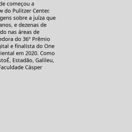
onde começou a
w do Pulitzer Center.
ens sobre a juíza que
anos, e dezenas de
udo nas áreas de
cedora do 36º Prêmio
tal e finalista do One
iental em 2020. Como
stoÉ, Estadão, Galileu,
Faculdade Cásper