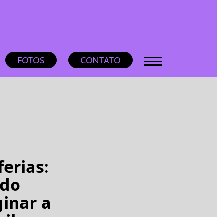
FOTOS
CONTATO
ferias:
 do
inar a