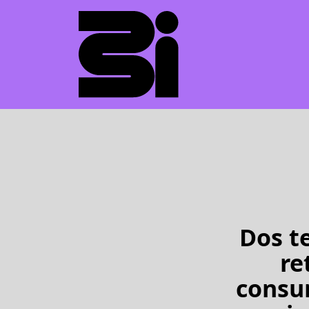
Dos te
re
consu