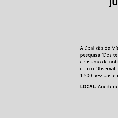
j
A Coalizão de Mí
pesquisa “Dos ter
consumo de notíc
com o Observatór
1.500 pessoas em
LOCAL:
Auditóri