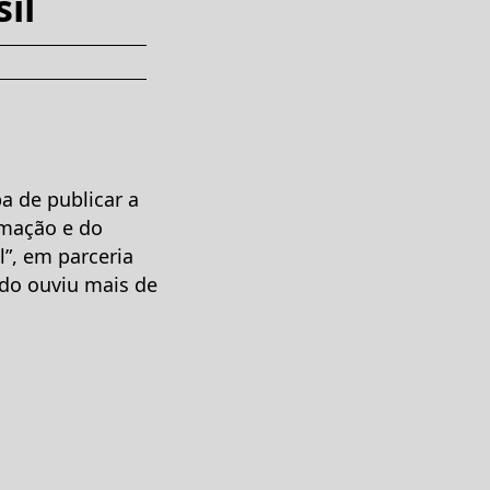
il
a de publicar a
ormação e do
l”, em parceria
udo ouviu mais de