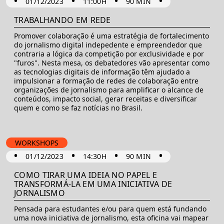
•
•
•
•
01/12/2023
11:00H
90 MIN
TRABALHANDO EM REDE
Promover colaboração é uma estratégia de fortalecimento
do jornalismo digital indepedente e empreendedor que
contraria a lógica da competição por exclusividade e por
"furos". Nesta mesa, os debatedores vão apresentar como
as tecnologias digitais de informação têm ajudado a
impulsionar a formação de redes de colaboração entre
organizações de jornalismo para amplificar o alcance de
conteúdos, impacto social, gerar receitas e diversificar
quem e como se faz notícias no Brasil.
WORKSHOPS
•
•
•
•
01/12/2023
14:30H
90 MIN
COMO TIRAR UMA IDEIA NO PAPEL E
TRANSFORMÁ-LA EM UMA INICIATIVA DE
JORNALISMO
Pensada para estudantes e/ou para quem está fundando
uma nova iniciativa de jornalismo, esta oficina vai mapear