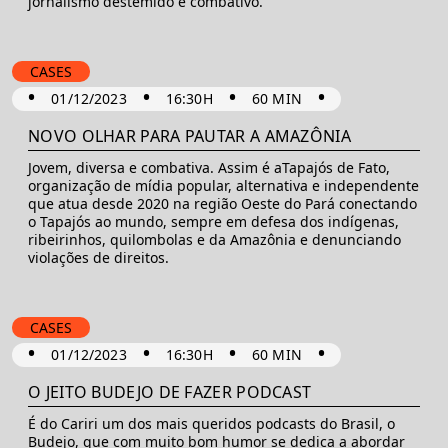
jornalismo destemido e combativo.
CASES
•
•
•
•
01/12/2023
16:30H
60 MIN
NOVO OLHAR PARA PAUTAR A AMAZÔNIA
Jovem, diversa e combativa. Assim é aTapajós de Fato,
organização de mídia popular, alternativa e independente
que atua desde 2020 na região Oeste do Pará conectando
o Tapajós ao mundo, sempre em defesa dos indígenas,
ribeirinhos, quilombolas e da Amazônia e denunciando
violações de direitos.
CASES
•
•
•
•
01/12/2023
16:30H
60 MIN
O JEITO BUDEJO DE FAZER PODCAST
É do Cariri um dos mais queridos podcasts do Brasil, o
Budejo, que com muito bom humor se dedica a abordar