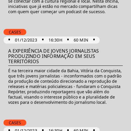
se conectar com a cultura regional e local. Nesta oficina,
iniciativas que já estão no mercado compartilham dicas
com quem quer começar um podcast de sucesso.
CASES
•
•
•
•
01/12/2023
16:30H
60 MIN
A EXPERIÊNCIA DE JOVENS JORNALISTAS
PRODUZINDO INFORMAÇÃO EM SEUS
TERRITÓRIOS
É na terceira maior cidade da Bahia, Vitória da Conquista,
que três jovens jornalistas - inconformados com o padrão
da produção de conteúdo direcionado a reprodução de
releases e matérias policialescas - fundaram o Conquista
Repórter, produzindo reportagens que vão além do
factual, visando o interesse público e a pluralidade de
vozes para o desenvolvimento do jornalismo local.
CASES
•
•
•
•
01/12/2023
16:30H
60 MIN